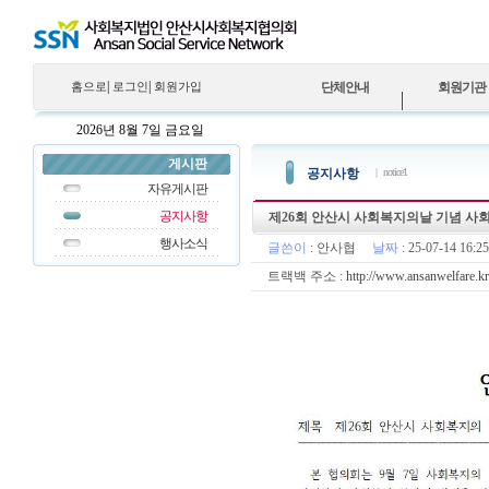
|
|
홈으로
로그인
회원가입
단체안내
회원기관
인사말
회원기관
일반자료실
자유게시판
구인(복지단체)
행사앨범
2026년 8월 7일
금요일
법인소개
법인 결산자료
공지사항
봉사/메모게시판
게시판
공지사항
| notice1
법인연혁
법인 회의록
행사소식
자유게시판
비전 및 목표
공지사항
제26회 안산시 사회복지의날 기념 
조직도
행사소식
글쓴이
:
안사협
날짜
: 25-07-14 16
안산시사회복지협의회 지
트랙백 주소 :
원..
http://www.ansanwelfare.kr
찾아오시는길