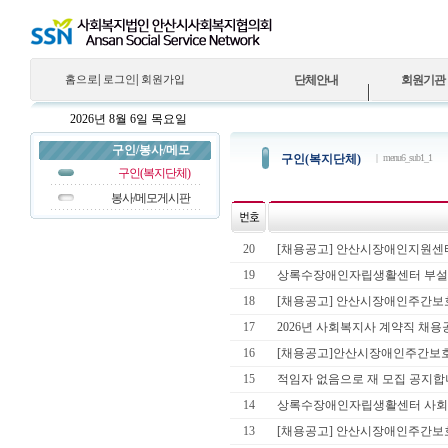
|
|
홈으로
로그인
회원가입
단체안내
회원기관
인사말
회원기관
일반자료실
자유게시판
구인(복지단체)
행사앨범
2026년 8월 6일
목요일
법인소개
법인 결산자료
공지사항
봉사/메모게시판
구인/봉사/메모
구인(복지단체)
| menu6_sub1_1
법인연혁
법인 회의록
행사소식
구인(복지단체)
비전 및 목표
봉사/메모게시판
조직도
안산시사회복지협의회 지
20
[채용공고] 안산시장애인지원센
원..
19
상록수장애인자립생활센터 부설
찾아오시는길
18
[채용공고] 안산시장애인주간보
17
2026년 사회복지사 계약직 채
16
[채용공고]안산시장애인주간보호
15
적임자 없음으로 재 모집 공지합
14
상록수장애인자립생활센터 사회
13
[채용공고] 안산시장애인주간보